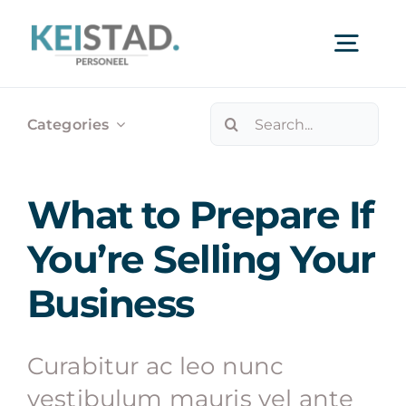
Ga
naar
Togg
inhoud
Navi
Zoeken
Opdrachtgevers
Categories
naar:
Professionals
What to Prepare If
You’re Selling Your
Over ons
Business
Ambulante Begeleiding
Curabitur ac leo nunc
Vacatures
vestibulum mauris vel ante