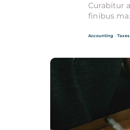
Curabitur 
finibus ma
Accounting
•
Taxes