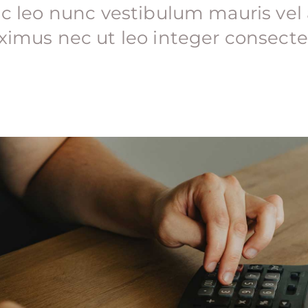
ac leo nunc vestibulum mauris vel
ximus nec ut leo integer consectet