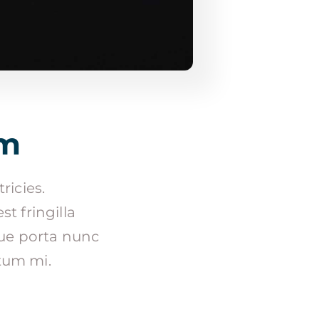
um
ricies.
st fringilla
que porta nunc
ctum mi.