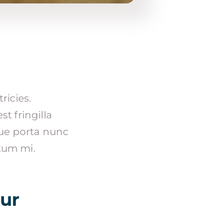
ricies.
st fringilla
que porta nunc
ctum mi.
tur