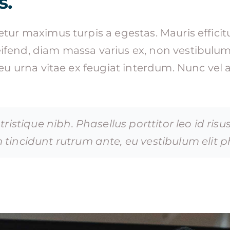
s.
etur maximus turpis a egestas. Mauris efficit
fend, diam massa varius ex, non vestibulum
 eu urna vitae ex feugiat interdum. Nunc vel a
 tristique nibh. Phasellus porttitor leo id risu
 tincidunt rutrum ante, eu vestibulum elit p