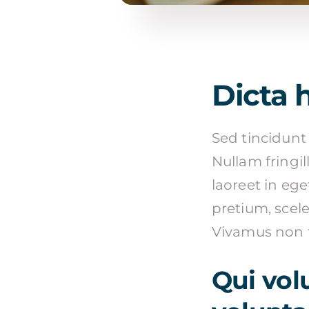
Dicta 
Sed tincidunt 
Nullam fringill
laoreet in eg
pretium, scele
Vivamus non f
Qui vol