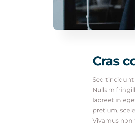
Cras c
Sed tincidunt 
Nullam fringill
laoreet in eg
pretium, scele
Vivamus non f