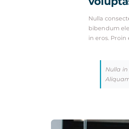
volupta
Nulla consect
bibendum elei
in eros. Proin
Nulla in
Aliquam