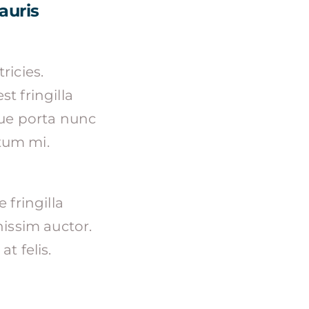
auris
ricies.
st fringilla
que porta nunc
ctum mi.
 fringilla
nissim auctor.
t felis.