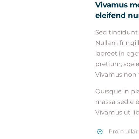
Vivamus mol
eleifend nun
Sed tincidunt 
Nullam fringill
laoreet in eg
pretium, scele
Vivamus non f
Quisque in pla
massa sed elei
Vivamus ut lib
Proin ulla