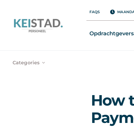
Ga
FAQS
MAANDAG
naar
inhoud
Opdrachtgevers
Categories
How t
Paym