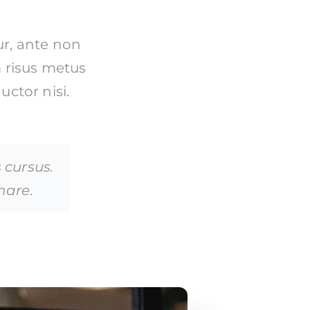
ur, ante non
 risus metus
uctor nisi.
s cursus.
hare.