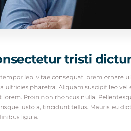
onsectetur tristi dict
tempor leo, vitae consequat lorem ornare ult
a ultricies pharetra. Aliquam suscipit leo vel e
et lorem. Proin non rhoncus nulla. Pellentes
risque justo a, tincidunt tellus. Mauris eu di
inibus ligula.