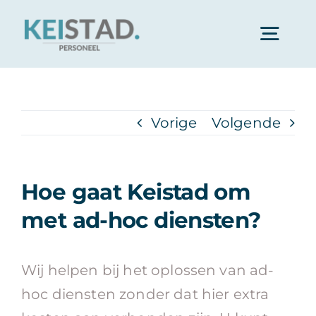
Ga
naar
Togg
inhoud
Navi
Opdrachtgevers
Vorige
Volgende
Professionals
Hoe gaat Keistad om
Over ons
met ad-hoc diensten?
Ambulante Begeleiding
Wij helpen bij het oplossen van ad-
hoc diensten zonder dat hier extra
Vacatures